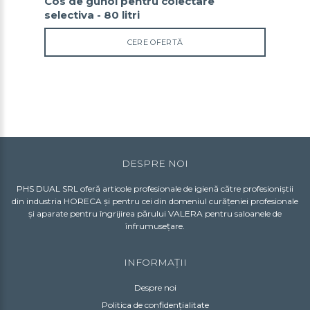
Cos de gunoi pentru colectare
selectiva - 80 litri
CERE OFERTĂ
DESPRE NOI
PHS DUAL SRL oferă articole profesionale de igienă către profesioniștii
din industria HORECA și pentru cei din domeniul curățeniei profesionale
și aparate pentru îngrijirea părului VALERA pentru saloanele de
înfrumusețare.
INFORMAȚII
Despre noi
Politica de confidențialitate