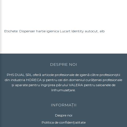
Etichete:
Dispenser hartie igienica Lucart Identity autocut
,
alb
DESPRE NOI
PHS DUAL SRL oferă articole profesionale de igienă către profesioniștii
din industria HORECA și pentru cei din domeniul curățeniei profesionale
și aparate pentru îngrijirea părului VALERA pentru saloanele de
înfrumusețare.
INFORMAȚII
Despre noi
Politica de confidențialitate