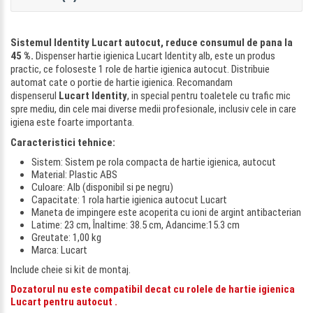
Sistemul Identity Lucart autocut, reduce consumul de pana la
45 %.
Dispenser hartie igienica Lucart Identity alb, este un produs
practic, ce foloseste 1 role de hartie igienica autocut. Distribuie
automat cate o portie de hartie igienica. Recomandam
dispenserul
Lucart Identity
, in special pentru toaletele cu trafic mic
spre mediu, din cele mai diverse medii profesionale, inclusiv cele in care
igiena este foarte importanta.
Caracteristici tehnice:
Sistem: Sistem pe rola compacta de hartie igienica, autocut
Material: Plastic ABS
Culoare: Alb (disponibil si pe negru)
Capacitate: 1 rola hartie igienica autocut Lucart
Maneta de impingere este acoperita cu ioni de argint antibacterian
Latime: 23 cm, Înaltime: 38.5 cm, Adancime:15.3 cm
Greutate: 1,00 kg
Marca: Lucart
Include cheie si kit de montaj.
Dozatorul nu este compatibil decat cu rolele de hartie igienica
Lucart pentru autocut .