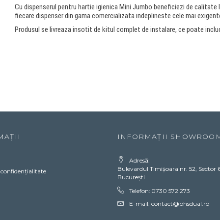
Cu dispenserul pentru hartie igienica Mini Jumbo beneficiezi de calitate 
fiecare dispenser din gama comercializata indeplineste cele mai exigent
Produsul se livreaza insotit de kitul complet de instalare, ce poate includ
MAȚII
INFORMAȚII SHOWROO
Adresă:
Bulevardul Timișoara nr. 52, Sector 6
 confidențialitate
București
Telefon:
0730 572 273
E-mail:
contact@phsdual.ro