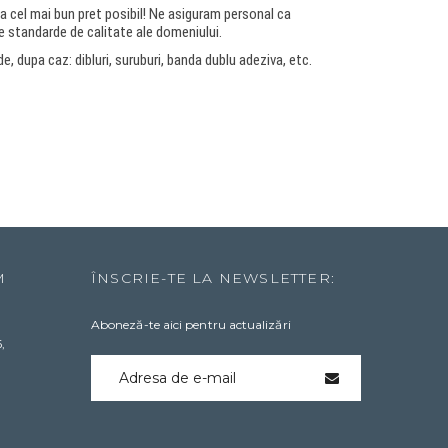
la cel mai bun pret posibil! Ne asiguram personal ca
e standarde de calitate ale domeniului.
e, dupa caz: dibluri, suruburi, banda dublu adeziva, etc.
M
ÎNSCRIE-TE LA NEWSLETTER:
Aboneză-te aici pentru actualizări
,