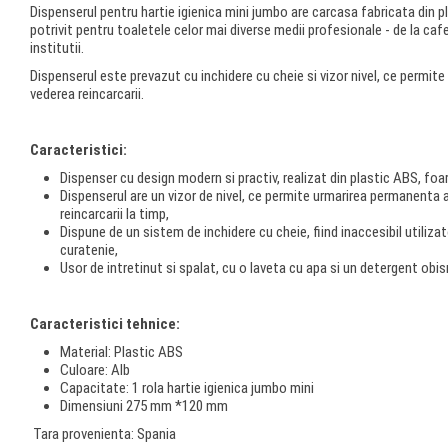
Dispenserul pentru hartie igienica mini jumbo are carcasa fabricata din pl
potrivit pentru toaletele celor mai diverse medii profesionale - de la cafen
institutii.
Dispenserul este prevazut cu inchidere cu cheie si vizor nivel, ce permite 
vederea reincarcarii.
Caracteristici:
Dispenser cu design modern si practiv, realizat din plastic ABS, foar
Dispenserul are un vizor de nivel, ce permite urmarirea permanenta a 
reincarcarii la timp,
Dispune de un sistem de inchidere cu cheie, fiind inaccesibil utiliza
curatenie,
Usor de intretinut si spalat, cu o laveta cu apa si un detergent obis
Caracteristici tehnice:
Material: Plastic ABS
Culoare: Alb
Capacitate: 1 rola hartie igienica jumbo mini
Dimensiuni 275 mm *120 mm
Tara provenienta: Spania