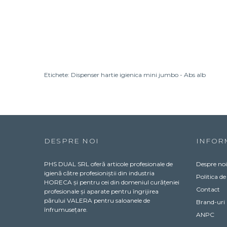
Etichete:
Dispenser hartie igienica mini jumbo - Abs alb
DESPRE NOI
INFOR
PHS DUAL SRL oferă articole profesionale de
Despre noi
igienă către profesioniștii din industria
Politica de
HORECA și pentru cei din domeniul curățeniei
Contact
profesionale și aparate pentru îngrijirea
părului VALERA pentru saloanele de
Brand-uri
înfrumusețare.
ANPC