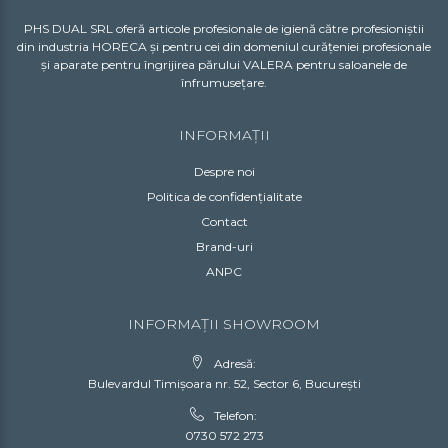
PHS DUAL SRL oferă articole profesionale de igienă către profesioniștii
din industria HORECA și pentru cei din domeniul curățeniei profesionale
și aparate pentru îngrijirea părului VALERA pentru saloanele de
înfrumusețare.
INFORMAȚII
Despre noi
Politica de confidențialitate
Contact
Brand-uri
ANPC
INFORMAȚII SHOWROOM
Adresă:
Bulevardul Timișoara nr. 52, Sector 6, București
Telefon:
0730 572 273