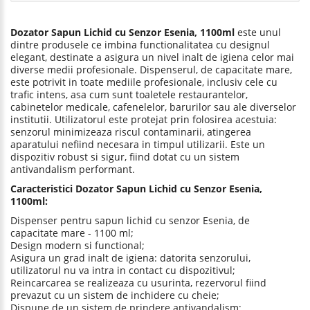
Dozator Sapun Lichid cu Senzor Esenia, 1100ml
este unul
dintre produsele ce imbina functionalitatea cu designul
elegant, destinate a asigura un nivel inalt de igiena celor mai
diverse medii profesionale. Dispenserul, de capacitate mare,
este potrivit in toate mediile profesionale, inclusiv cele cu
trafic intens, asa cum sunt toaletele restaurantelor,
cabinetelor medicale, cafenelelor, barurilor sau ale diverselor
institutii. Utilizatorul este protejat prin folosirea acestuia:
senzorul minimizeaza riscul contaminarii, atingerea
aparatului nefiind necesara in timpul utilizarii. Este un
dispozitiv robust si sigur, fiind dotat cu un sistem
antivandalism performant.
Caracteristici Dozator Sapun Lichid cu Senzor Esenia,
1100ml:
Dispenser pentru sapun lichid cu senzor Esenia, de
capacitate mare - 1100 ml;
Design modern si functional;
Asigura un grad inalt de igiena: datorita senzorului,
utilizatorul nu va intra in contact cu dispozitivul;
Reincarcarea se realizeaza cu usurinta, rezervorul fiind
prevazut cu un sistem de inchidere cu cheie;
Dispune de un sistem de prindere antivandalism;