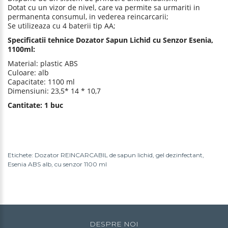
Dotat cu un vizor de nivel, care va permite sa urmariti in
permanenta consumul, in vederea reincarcarii;
Se utilizeaza cu 4 baterii tip AA;
Specificatii tehnice Dozator Sapun Lichid cu Senzor Esenia,
1100ml:
Material: plastic ABS
Culoare: alb
Capacitate: 1100 ml
Dimensiuni: 23,5* 14 * 10,7
Cantitate: 1 buc
Etichete:
Dozator REINCARCABIL de sapun lichid
,
gel dezinfectant
,
Esenia ABS alb
,
cu senzor 1100 ml
DESPRE NOI