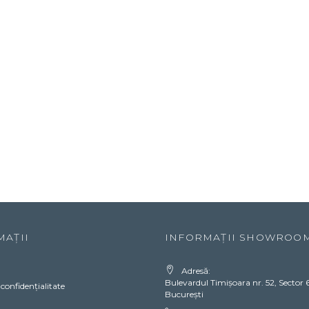
MAȚII
INFORMAȚII SHOWROO
Adresă:
Bulevardul Timișoara nr. 52, Sector 6
 confidențialitate
București