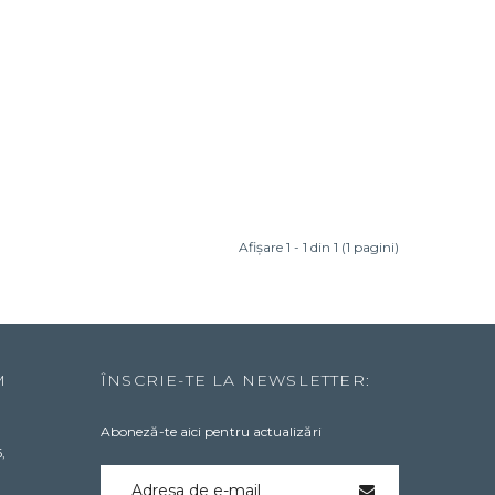
Afişare 1 - 1 din 1 (1 pagini)
M
ÎNSCRIE-TE LA NEWSLETTER:
Aboneză-te aici pentru actualizări
,