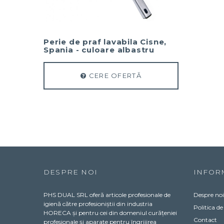
Perie de praf lavabila Cisne,
Spania - culoare albastru
CERE OFERTĂ
DESPRE NOI
INFOR
PHS DUAL SRL oferă articole profesionale de
Despre noi
igienă către profesioniștii din industria
Politica de
HORECA și pentru cei din domeniul curățeniei
Contact
profesionale și aparate pentru îngrijirea