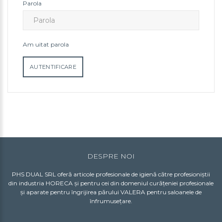
Parola
Am uitat parola
DESPRE NOI
PHS DUAL SRL oferă articole profesionale de igienă către profesioniștii
din industria HORECA și pentru cei din domeniul curățeniei profesionale
și aparate pentru îngrijirea părului VALERA pentru saloanele de
înfrumusețare.