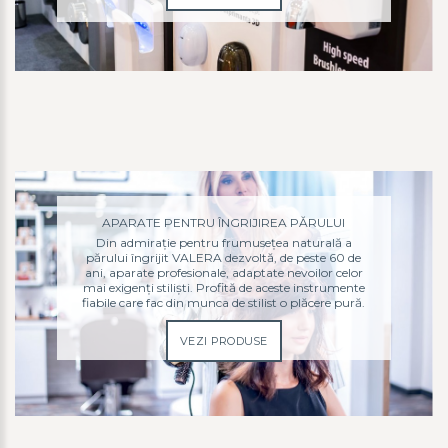
APARATE PENTRU ÎNGRIJIREA PĂRULUI
Din admirație pentru frumusețea naturală a
părului îngrijit VALERA dezvoltă, de peste 60 de
ani, aparate profesionale, adaptate nevoilor celor
mai exigenți stiliști. Profită de aceste instrumente
fiabile care fac din munca de stilist o plăcere pură.
VEZI PRODUSE