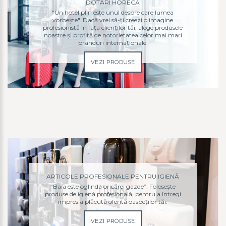
DOTĂRI HORECA
"Un hotel plin este unul despre care lumea
vorbește". Dacă vrei să-ți creezi o imagine
profesionistă în fața clienților tăi, alege produsele
noastre și profită de notorietatea celor mai mari
branduri internaționale.
VEZI PRODUSE
ARTICOLE PROFESIONALE PENTRU IGIENĂ
“Baia este oglinda oricărei gazde”. Folosește
produse de igienă profesională, pentru a întregi
impresia plăcută oferită oaspeților tăi.
VEZI PRODUSE