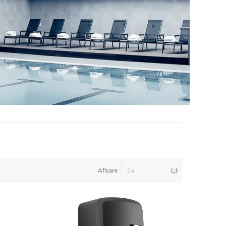
Afisare
24