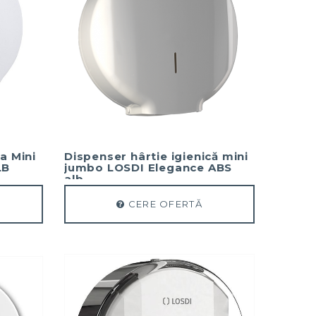
a Mini
Dispenser hârtie igienică mini
LB
jumbo LOSDI Elegance ABS
alb
CERE OFERTĂ