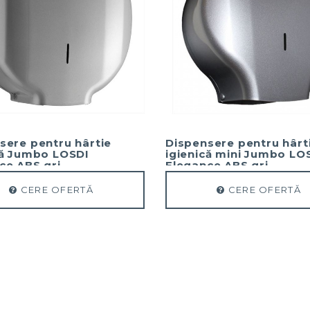
sere pentru hârtie
Dispensere pentru hârt
că Jumbo LOSDI
igienică mini Jumbo LO
ce ABS gri
Elegance ABS gri
CERE OFERTĂ
CERE OFERTĂ