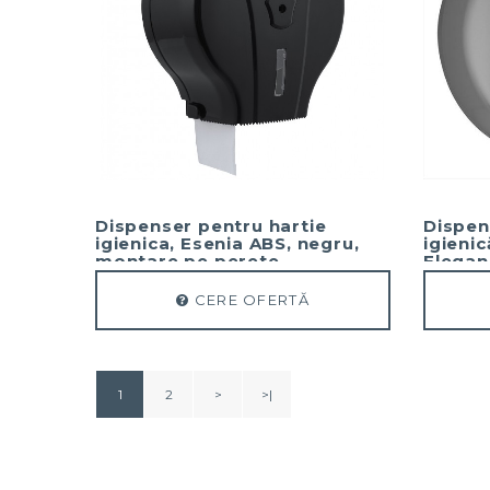
Dispenser pentru hartie
Dispen
igienica, Esenia ABS, negru,
igieni
montare pe perete
Elegan
CERE OFERTĂ
1
2
>
>|