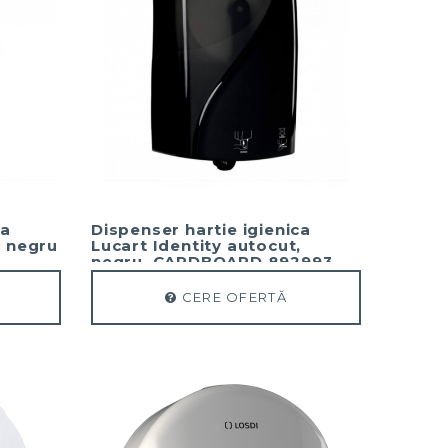
ca
Dispenser hartie igienica
, negru
Lucart Identity autocut,
negru, CARDBOARD 892993
CERE OFERTĂ