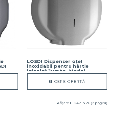
ie
LOSDI Dispenser oțel
SDI
inoxidabil pentru hârtie
igienică Jumbo. Model
Elegance
CERE OFERTĂ
Afişare 1 - 24 din 26 (2 pagini)