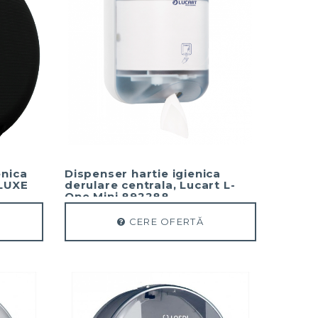
enica
Dispenser hartie igienica
-LUXE
derulare centrala, Lucart L-
One Mini 892288
CERE OFERTĂ